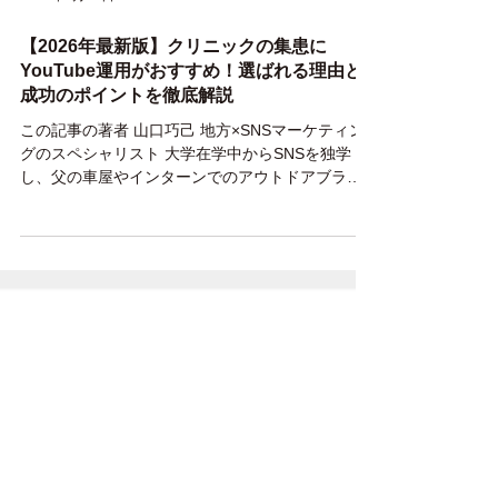
2025年9月26日
【2026年最新版】クリニックの集患に
YouTube運用がおすすめ！選ばれる理由と
成功のポイントを徹底解説
この記事の著者 山口巧己 地方×SNSマーケティン
グのスペシャリスト 大学在学中からSNSを独学
し、父の車屋やインターンでのアウトドアブラン
ドのSNS運用を行い、認知拡大・販売促進の向
上、副次的に採用への貢献。この経験から紹介で
の依頼をいただき、大学4年生でフリーランスとし
て活動。 卒業後、WEBベンチャー企業で新規顧客
開拓の営業へ従事する傍ら、フリーランス活動を
継続。入社9ヶ月で退職し、独立。これまでの支援
社数は50社を超える。 運用の"代行"ではなく、ク