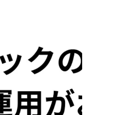
開拓の営業へ従事する傍ら、フリーランス活動を
継続。入社9ヶ月で退職し、独立。これまでの支援
社数は50社を超える。 運用の"代行"ではなく、ク
ライアントの経営戦略から逆算して結果へ 繋げる
ためのSNSマーケティングが得意。 いい商品・サ
ービス・会社を広めることが好きなSNSマーケオ
タク。 「YouTubeを始めたいが、何から手をつけ
ればいいかわからない」 「広告費が高騰してい
て、別の集患施策を探している」 「会社を比較し
たいけれど、どこに依頼すべきか判断できない」
こうした悩みを抱えるクリニックにとって、
YouTube運用は 信頼構築と集患を同時に実現でき
る有効な手段 です。 本記事では、クリニックの
YouTube運用に強いおすすめ