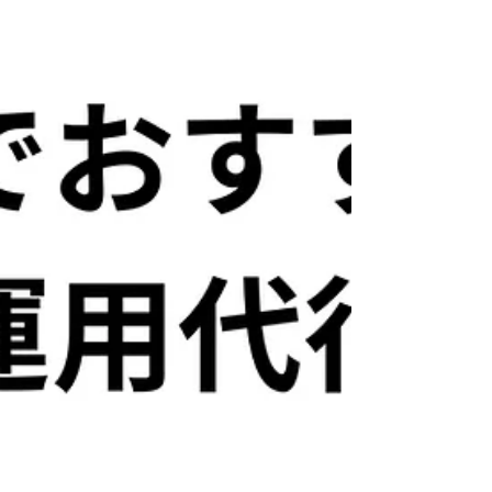
ライアントの経営戦略から逆算して結果へ 繋げる
ためのSNSマーケティングが得意。 いい商品・サ
ービス・会社を広めることが好きなSNSマーケオ
タク。 「患者数が思うように伸びない」 「地域で
の認知度が低い」 「競合クリニックとの差別化が
難しい」 ──こうした悩みを抱える整形外科、歯
科、皮膚科、内科、美容クリニックなどにとっ
て、YouTube運用は効果的な解決策になります。
動画で医師やスタッフの人柄を伝えることで患者
に安心感を与えられ、治療内容も分かりやすく説
明できるため、集患やブランディングに