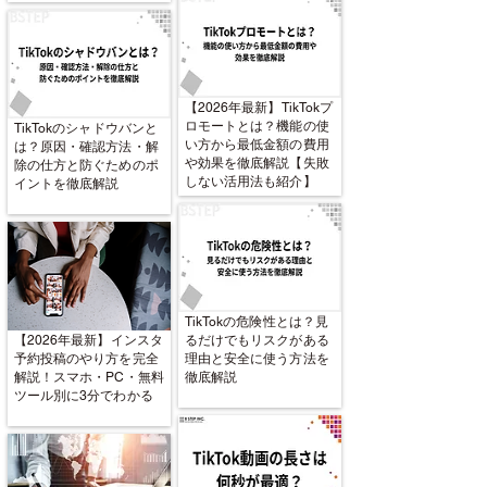
【2026年最新】TikTokプ
ロモートとは？機能の使
TikTokのシャドウバンと
い方から最低金額の費用
は？原因・確認方法・解
や効果を徹底解説【失敗
除の仕方と防ぐためのポ
しない活用法も紹介】
イントを徹底解説
TikTokの危険性とは？見
【2026年最新】インスタ
るだけでもリスクがある
予約投稿のやり方を完全
理由と安全に使う方法を
解説！スマホ・PC・無料
徹底解説
ツール別に3分でわかる