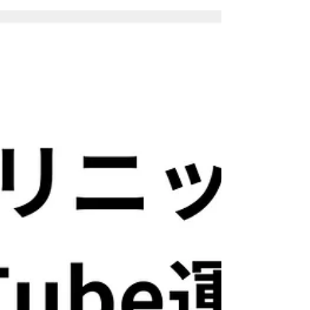
上、副次的に採用への貢献。この経験から紹介で
の依頼をいただき、大学4年生でフリーランスとし
て活動。 卒業後、WEBベンチャー企業で新規顧客
開拓の営業へ従事する傍ら、フリーランス活動を
継続。入社9ヶ月で退職し、独立。これまでの支援
社数は50社を超える。 運用の"代行"ではなく、ク
ライアントの経営戦略から逆算して結果へ 繋げる
ためのSNSマーケティングが得意。 いい商品・サ
ービス・会社を広めることが好きなSNSマーケオ
タク。 税理士の集客手法はいま、大きな転換期を
迎えています。 これまで主流だった紹介や口コミ
だけでなく、 YouTubeを活用して自ら発信する税
理士 が急増中です。 動画を通じて専門性や人柄を
伝えられるため、全国からの問い合わせにつなが
るケースも増えています。 一方で、次のような悩
みを抱える方も少なくありません。 何から始めれ
ばよいか分からない 撮影や編集