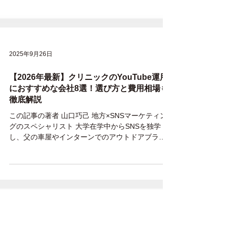
2025年9月26日
【2026年最新】クリニックのYouTube運用
におすすめな会社8選！選び方と費用相場も
徹底解説
この記事の著者 山口巧己 地方×SNSマーケティン
グのスペシャリスト 大学在学中からSNSを独学
し、父の車屋やインターンでのアウトドアブラン
ドのSNS運用を行い、認知拡大・販売促進の向
上、副次的に採用への貢献。この経験から紹介で
の依頼をいただき、大学4年生でフリーランスとし
て活動。 卒業後、WEBベンチャー企業で新規顧客