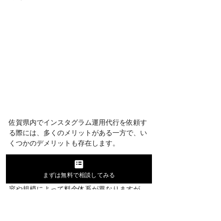
佐賀県内でインスタグラム運用代行を依頼す
る際には、多くのメリットがある一方で、い
くつかのデメリットも存在します。
1. 費用がかかる
まずは無料で相談してみる
インスタグラム運用代行会社は、サービス内
容や規模によって料金体系が異なりますが、
一般的には月額数万円～数十万円の費用がか
かります。