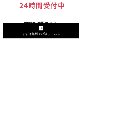
24時間受付中
内容を確認のうえ、
1営業日中にご連絡いたします。
まずは無料で相談してみる
LINEでのお問い合わせ
24時間受付中
タップで友だち
追加
が
可能です。