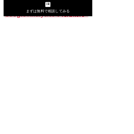
まずは無料で相談してみる
Google Analyticsの利用規約
Googleのプライバシーポリシー
Google Analyticsオプトアウト
アドオン
8.お客様からの使用停
止、削除等の申し込み
への応諾
お客様は、弊社に対してご自身の個人
情報の開示や訂正を要求したり、また