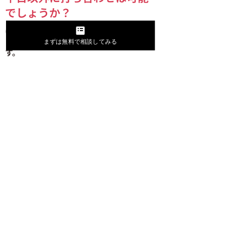
でしょうか？
はい、可能です。お客様のご都合に応
じ、お打ち合わせの日時を設定いたしま
まずは無料で相談してみる
す。
オンライン会議は可能でしょ
うか？
はい、可能です。