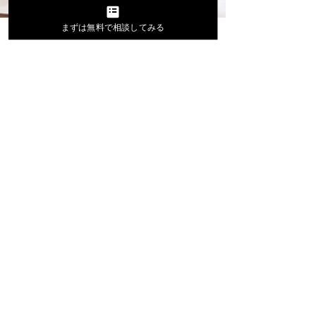
まずは無料で相談してみる
2024年12月15日
SNS広告代理店のおすすめ10選！費用相場
や選び方のポイントを徹底解説
この記事の著者 山口巧己 地方×SNSマーケティン
グのスペシャリスト 大学在学中からSNSを独学
し、父の車屋やインターンでのアウトドアブラン
ドのSNS運用を行い、認知拡大・販売促進の向
上、副次的に採用への貢献。この経験から紹介で