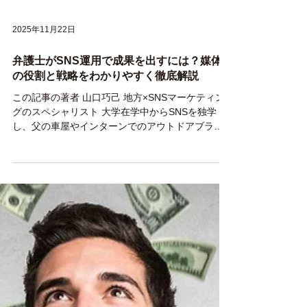
2025年11月22日
弁護士がSNS運用で成果を出すには？媒体
の役割と戦略をわかりやすく徹底解説
この記事の著者 山口巧己 地方×SNSマーケティン
グのスペシャリスト 大学在学中からSNSを独学
し、父の車屋やインターンでのアウトドアブラン
ドのSNS運用を行い、認知拡大・販売促進の向
上、副次的に採用への貢献。この経験から紹介で
の依頼をいただき、大学4年生でフリーランスとし
て活動。 卒業後、WEBベンチャー企業で新規顧客
開拓の営業へ従事する傍ら、フリーランス活動を
継続。入社9ヶ月で退職し、独立。これまでの支援
社数は50社を超える。 運用の"代行"ではなく、ク
ライアントの経営戦略から逆算して結果へ 繋げる