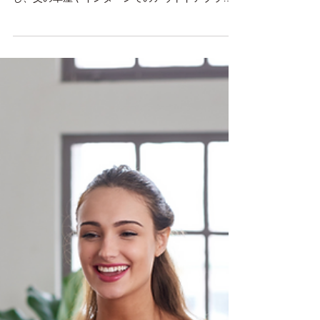
未経験でも始められる！SNSマーケティン
グ副業のやり方と案件獲得のコツを徹底解説
この記事の著者 山口巧己 地方×SNSマーケティン
グのスペシャリスト 大学在学中からSNSを独学
し、父の車屋やインターンでのアウトドアブラン
ドのSNS運用を行い、認知拡大・販売促進の向
上、副次的に採用への貢献。この経験から紹介で
の依頼をいただき、大学4年生でフリーランスとし
て活動。 卒業後、WEBベンチャー企業で新規顧客
開拓の営業へ従事する傍ら、フリーランス活動を
継続。入社9ヶ月で退職し、独立。これまでの支援
社数は50社を超える。 運用の"代行"ではなく、ク
ライアントの経営戦略から逆算して結果へ 繋げる
ためのSNSマーケティングが得意。 いい商品・サ
ービス・会社を広めることが好きなSNSマーケオ
タク。 SNSマーケティング副業に興味はあるけれ
ど、 「どう始めればいいのかわからない」 「未経
験でも大丈夫？」 と不安を抱えていませんか？ こ
の記事では、SNSマーケティング副業を成功させ
るための基本から、具体的な始め方、収入を増や