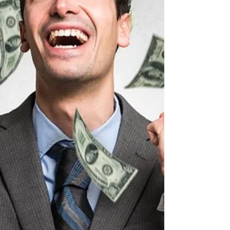
ためのSNSマーケティングが得意。 いい商品・サ
ービス・会社を広めることが好きなSNSマーケオ
タク。 弁護士としてSNS運用に取り組む中で、
「専門性をどう伝えるべきか」 「どのSNSを使え
ば成果につながるのか」 「リスクを避けながら運
用する方法がわからない」 といった悩みを抱える
方は少なくありません。 法律相談を検討するユー
ザーは、検索前にSNSで人物像や専門性を確認す
るケースが増えており、弁護士にとってSNSは“信
頼形成の最前線”となっています