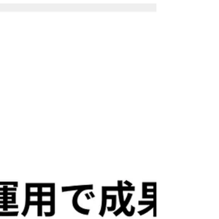
上、副次的に採用への貢献。この経験から紹介で
の依頼をいただき、大学4年生でフリーランスとし
て活動。 卒業後、WEBベンチャー企業で新規顧客
開拓の営業へ従事する傍ら、フリーランス活動を
継続。入社9ヶ月で退職し、独立。これまでの支援
社数は50社を超える。 運用の"代行"ではなく、ク
ライアントの経営戦略から逆算して結果へ 繋げる
ためのSNSマーケティングが得意。 いい商品・サ
ービス・会社を広めることが好きなSNSマーケオ
タク。 「なぜ自分の投稿は伸びないのか？」
X（旧Twitter）を日常的に使っている中で、そんな
疑問を感じたことはありませんか？ その答えは、
2026年1月に公開されたXの最新AIアルゴリズムに
隠されています。イーロン・マスク氏の主導のも
と、「For You」フィードの仕組みがGitHub上で明
らかになり、どのような投稿が優先的に表示され
るのか、そのロジッ