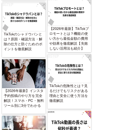
【2026年最新】TikTokプ
ロモートとは？機能の使
TikTokのシャドウバンと
い方から最低金額の費用
は？原因・確認方法・解
や効果を徹底解説【失敗
除の仕方と防ぐためのポ
しない活用法も紹介】
イントを徹底解説
TikTokの危険性とは？見
【2026年最新】インスタ
るだけでもリスクがある
予約投稿のやり方を完全
理由と安全に使う方法を
解説！スマホ・PC・無料
徹底解説
ツール別に3分でわかる