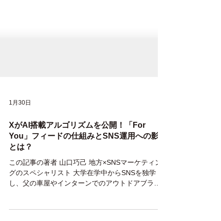
1月30日
XがAI搭載アルゴリズムを公開！「For
You」フィードの仕組みとSNS運用への影響
とは？
この記事の著者 山口巧己 地方×SNSマーケティン
グのスペシャリスト 大学在学中からSNSを独学
し、父の車屋やインターンでのアウトドアブラン
ドのSNS運用を行い、認知拡大・販売促進の向