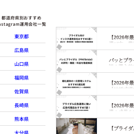
都道府県別おすすめ
Instagram運用会社一覧
東京都
【2026
選び方・費
広島県
パッとブライ
山口県
説！導入前
管理システ
福岡県
【2026
【結婚式場
佐賀県
長崎県
【2026
選！成果を
熊本県
【ブライダル
大分県