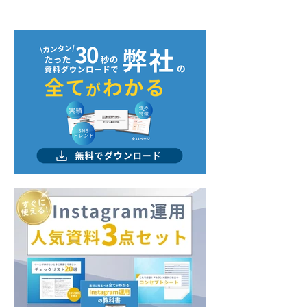
『and media株式会社』
SNSの情報発信
様に弊社をご紹介いただ
『SNS忍者』様
きました
ご紹介いただき