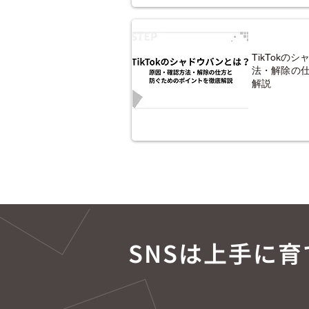
TikTok
法・解除の
解説
SNSは上手に