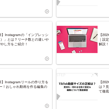
新】Instagramの「インプレッシ
【20
数）」とは？リーチ数との違いや
｜設
増やし方をご紹介！
解説
新】Instagramリールの作り方を
【20
ター！おしゃれ動画を作る編集の
は？
て徹