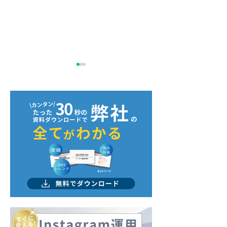
『SOHO日和』様に弊社
『and media
をご紹介いただきました
様に弊社をご紹
きました