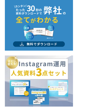
飲食店開業の際におすす
売上アップに直
めマーケティング支援会
すめの支援会社
社まとめとして紹介され
して紹介されま
ました