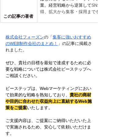
業。
経営戦略から逆算して
SNSを活用の戦略設計
得、拡大から集客・採用までをサポートします。
この記事の著者
株式会社フォーズン
の「
集客に強いおすすめ
のWEB制作会社のまとめ！
」の記事に掲載さ
れました。
ぜひ、貴社の目標を最短で達成するために必
要な戦略については株式会社ビーステップへ
ご相談ください。
ビーステップは、Webマーケティングにおい
て効果的な戦略を熟知しており、
貴社の商材
や目的に合わせた収益向上に直結するWeb施
策をご提案
いたします。
ご支援内容は、ご提案にご納得いただいた上
で実施されるため、安心して依頼いただけま
す。