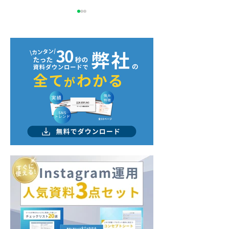
『SOHO日和』様に弊社
『and media
をご紹介いただきました
様に弊社をご紹
きました