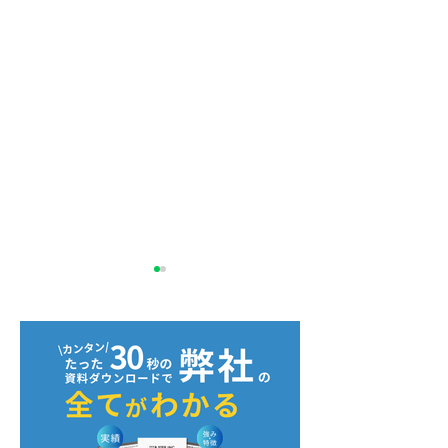
NSSホールディングス株
Strh株式会社