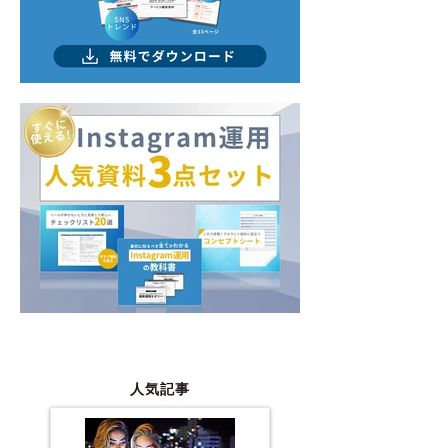
式会社の「おすすめの
記事が紹介され
Webマーケティングサー
ビス/支援会社一覧」に当
社が紹介されました。
人気記事