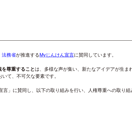
、
法務省
が推進する
Myじんけん宣言
に賛同しています。
観を尊重すること
は、多様な声が集い、新たなアイデアが生ま
おいて、不可欠な要素です。
ん宣言」に賛同し、以下の取り組みを行い、人権尊重への取り組