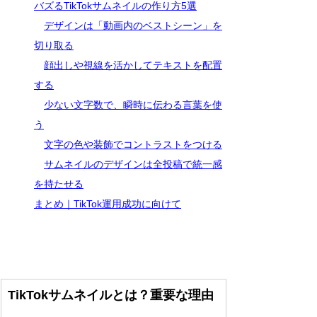
バズるTikTokサムネイルの作り方5選
デザインは「動画内のベストシーン」を
切り取る
顔出しや視線を活かしてテキストを配置
する
少ない文字数で、瞬時に伝わる言葉を使
う
文字の色や装飾でコントラストをつける
サムネイルのデザインは全投稿で統一感
を持たせる
まとめ｜TikTok運用成功に向けて
TikTokサムネイルとは？重要な理由