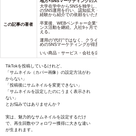
地方×SNSマーケティングのスペシャリスト
大学在学中からSNSを独学し、父の車屋やインタ
のSNS運用を行い、認知拡大・販売促進の向上、
経験から紹介での依頼をいただき、大学4年生で
卒業後、WEBベンチャー企業で新規顧客開拓の営
この記事の著者
ンス活動を継続。入社9ヶ月で退職し、独立。これ
える。
運用の"代行"ではなく、クライアントの経営戦略
めのSNSマーケティングが得意。
いい商品・サービス・会社を広めることが好きなS
TikTokを投稿しているけれど、
「サムネイル（カバー画像）の設定方法がわ
からない」
「投稿後にサムネイルを変更できない」
「サムネイルを設定したのにうまく表示され
ない」
とお悩みではありませんか？
実は、魅力的なサムネイルを設定するだけ
で、再生回数やフォロワー獲得に大きな違い
が生まれます。