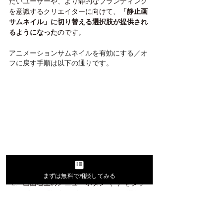
たいユーザーや、より静的なブランディング
を意識するクリエイターに向けて、
「静止画
サムネイル」に切り替える選択肢が提供され
るようになった
のです。
アニメーションサムネイルを有効にする／オ
フに戻す手順は以下の通りです。
TikTokアプリを開き、プロフィール画面
へ移動します
まずは無料で相談してみる
画面右上のメニューボタン（≡）をタッ
プし、「設定とプライバシー」を選択し
ます
下にスクロールして「アクセシビリテ