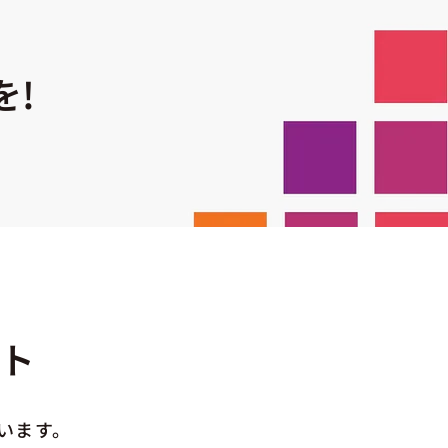
を!
ト
います。