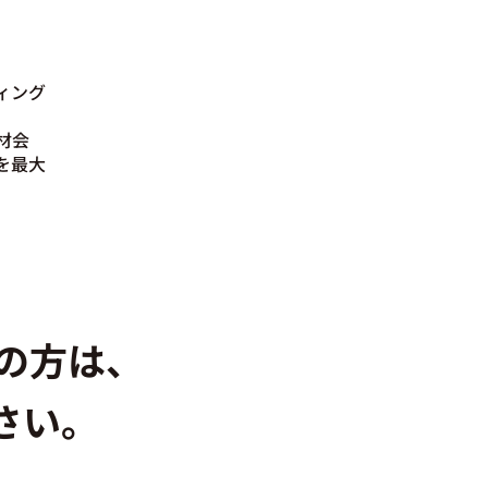
ィング
材会
を最大
みの方は、
さい。