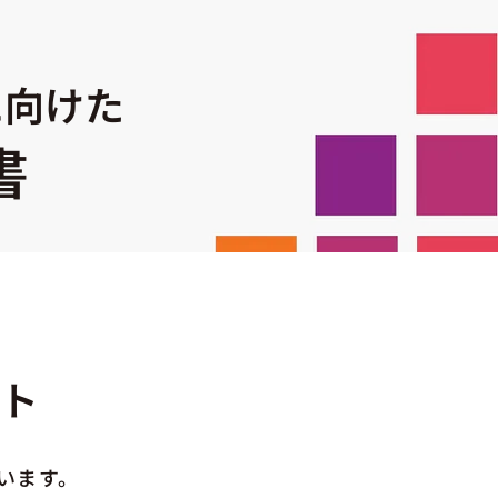
に向けた
書
ト
います。