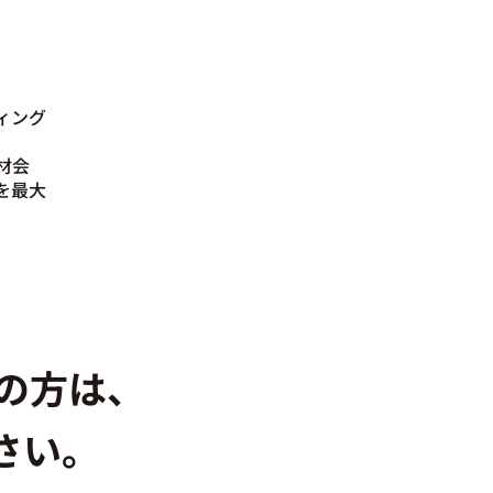
ィング
材会
を最大
みの方は、
さい。